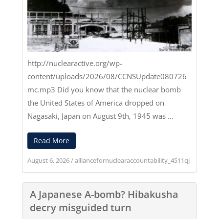
http://nuclearactive.org/wp-
content/uploads/2026/08/CCNSUpdate080726
mc.mp3
Did you know that the nuclear bomb
the United States of America dropped on
Nagasaki, Japan on August 9th, 1945 was ...
Read More
August 6, 2026
/
alliancefornuclearaccountability_4511qj
A Japanese A-bomb? Hibakusha
decry misguided turn